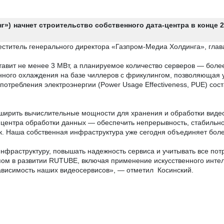
») начнет строительство собственного дата-центра в конце 2
ститель генерального директора «Газпром-Медиа Холдинга», глав
авит не менее 3 МВт, а планируемое количество серверов — более 
нного охлаждения на базе чиллеров с фрикулингом, позволяющая у
отребления электроэнергии (Power Usage Effectiveness, PUE) соста
ширить вычислительные мощности для хранения и обработки видео
 центра обработки данных — обеспечить непрерывность, стабильно
. Наша собственная инфраструктура уже сегодня объединяет боле
фраструктуру, повышать надежность сервиса и учитывать все пот
пом в развитии RUTUBE, включая применение искусственного инте
ависимость наших видеосервисов», — отметил Косинский.