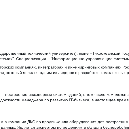
сударственный технический университет), ныне –Тихоокеанский Гос
истемах". Специализация – "Информационно-управляющие системы
юторских компаниях, интеграторах и инжиниринговых компаниях Рос
еля, который являлся одним из лидеров в разработке комплексны
 – построение инженерных систем зданий, в том числе комплексн
должности менеджера по развитию IT-бизнеса, в настоящее время 
ом в компании ДКС по продвижению оборудования для построения 
 данных. Является экспертом по решениям в области бесперебойн